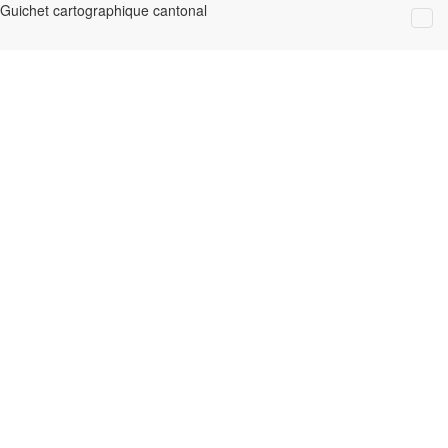
Guichet cartographique cantonal
Effacer tous les résultats
Données