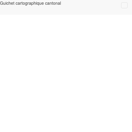
Guichet cartographique cantonal
Effacer tous les résultats
Données