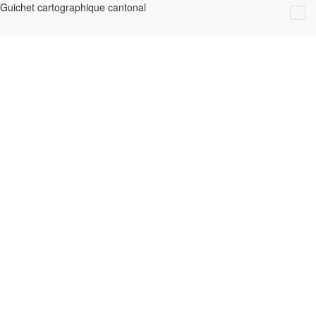
Guichet cartographique cantonal
Effacer tous les résultats
Données